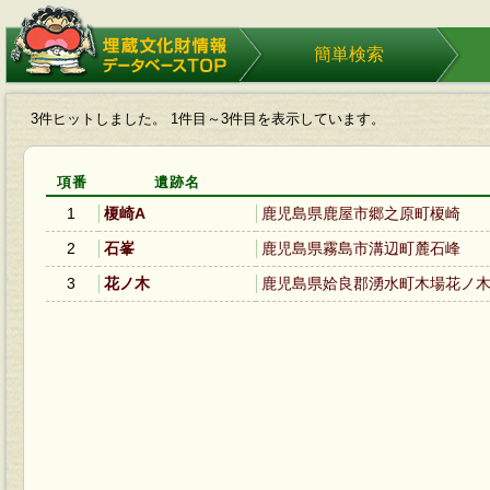
埋蔵文化財情報データベース
簡単検索
TOP
3件ヒットしました。 1件目～3件目を表示しています。
項番
遺跡名
1
榎崎A
鹿児島県鹿屋市郷之原町榎崎
2
石峯
鹿児島県霧島市溝辺町麓石峰
3
花ノ木
鹿児島県姶良郡湧水町木場花ノ