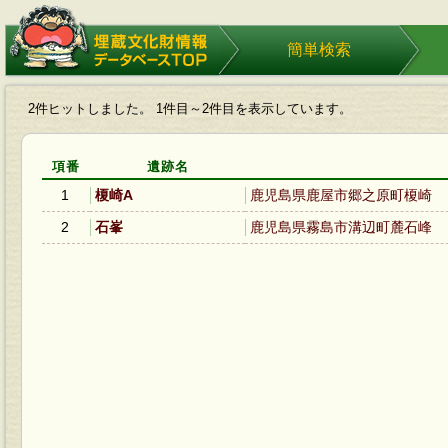
埋蔵文化財情報データベース
簡単検索
TOP
2件ヒットしました。 1件目～2件目を表示しています。
項番
遺跡名
1
榎崎A
鹿児島県鹿屋市郷之原町榎崎
2
石峯
鹿児島県霧島市溝辺町麓石峰