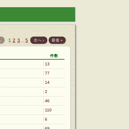
へ
1
2
3
5
次へ
›
最後
»
...
件数
13
77
14
2
46
110
6
69