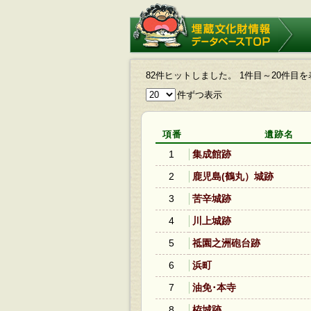
埋蔵文化財情報データベース
TOP
82件ヒットしました。 1件目～20件目
件ずつ表示
項番
遺跡名
1
集成館跡
2
鹿児島(鶴丸）城跡
3
苦辛城跡
4
川上城跡
5
祗園之洲砲台跡
6
浜町
7
油免･本寺
8
栫城跡