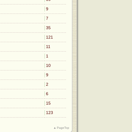
9
7
35
121
11
1
10
9
2
6
15
123
▲
PageTop