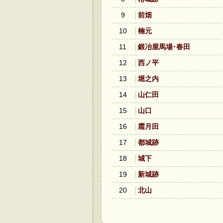
9
前畑
10
楠元
11
鍛冶屋馬場･春田
12
西ノ平
13
堀之内
14
山仁田
15
山口
16
霜月田
17
都城跡
18
城下
19
新城跡
20
北山