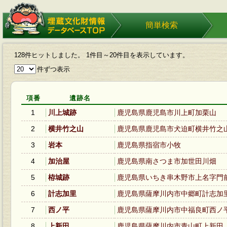
埋蔵文化財情報データベース
簡単検索
TOP
128件ヒットしました。 1件目～20件目を表示しています。
件ずつ表示
項番
遺跡名
1
川上城跡
鹿児島県鹿児島市川上町加栗山
2
横井竹之山
鹿児島県鹿児島市犬迫町横井竹之
3
岩本
鹿児島県指宿市小牧
4
加治屋
鹿児島県南さつま市加世田川畑
5
栫城跡
鹿児島県いちき串木野市上名字門
6
計志加里
鹿児島県薩摩川内市中郷町計志加里
7
西ノ平
鹿児島県薩摩川内市中福良町西ノ
8
上新田
鹿児島県薩摩川内市青山町上新田