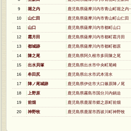
9
堀之内
鹿児島県薩摩川内市青山町堀之内
10
山仁田
鹿児島県薩摩川内市青山町山仁田
11
山口
鹿児島県薩摩川内市都町山口
12
霜月田
鹿児島県薩摩川内市都町霜月田
13
都城跡
鹿児島県薩摩川内市都町都原
14
陳之尾
鹿児島県阿久根市多田陳之尾
15
出水貝塚
鹿児島県出水市中央町尾崎
16
牟田尻
鹿児島県出水市武本清水
17
陣ノ尾城跡
鹿児島県伊佐市大口篠原陣ノ尾
18
上野原
鹿児島県霧島市国分川内鍋迫
19
前畑
鹿児島県鹿屋市郷之原町前畑
20
神野牧
鹿児島県鹿屋市西祓川町神野牧