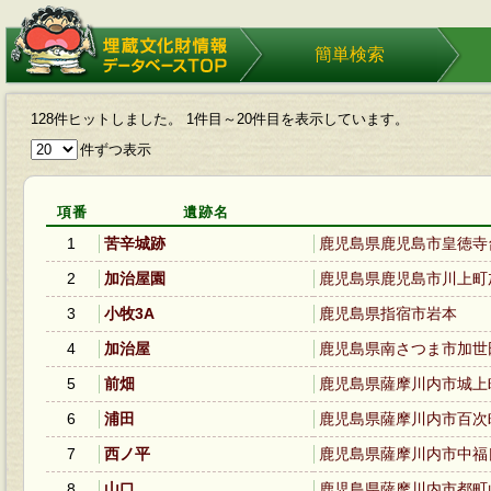
埋蔵文化財情報データベース
簡単検索
TOP
128件ヒットしました。 1件目～20件目を表示しています。
件ずつ表示
項番
遺跡名
1
苦辛城跡
鹿児島県鹿児島市皇徳寺
2
加治屋園
鹿児島県鹿児島市川上町
3
小牧3A
鹿児島県指宿市岩本
4
加治屋
鹿児島県南さつま市加
5
前畑
鹿児島県薩摩川内市城
6
浦田
鹿児島県薩摩川内市百
7
西ノ平
鹿児島県薩摩川内市中福
8
山口
鹿児島県薩摩川内市都