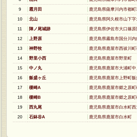
9
霜月田
鹿児島県薩摩川内市都
10
北山
鹿児島県阿久根市山下
11
陣ノ尾城跡
鹿児島県伊佐市大口篠
12
上野原
鹿児島県霧島市国分川
13
神野牧
鹿児島県鹿屋市西祓川
14
野里小西
鹿児島県鹿屋市野里町
15
中ノ丸
鹿児島県鹿屋市大浦町
16
飯盛ヶ丘
鹿児島県鹿屋市上野町
17
榎崎A
鹿児島県鹿屋市郷之原
18
榎崎B
鹿児島県鹿屋市郷之原
19
西丸尾
鹿児島県鹿屋市白水町
20
石鉢谷A
鹿児島県鹿屋市白水町