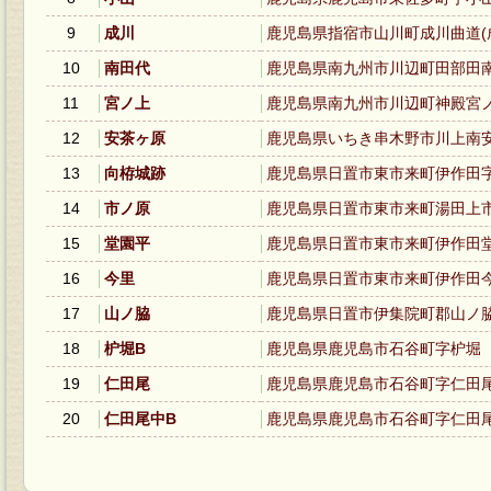
9
成川
鹿児島県指宿市山川町成川曲道(
10
南田代
鹿児島県南九州市川辺町田部田
11
宮ノ上
鹿児島県南九州市川辺町神殿宮
12
安茶ヶ原
鹿児島県いちき串木野市川上南
13
向栫城跡
鹿児島県日置市東市来町伊作田
14
市ノ原
鹿児島県日置市東市来町湯田上
15
堂園平
鹿児島県日置市東市来町伊作田
16
今里
鹿児島県日置市東市来町伊作田
17
山ノ脇
鹿児島県日置市伊集院町郡山ノ脇
18
枦堀B
鹿児島県鹿児島市石谷町字枦堀
19
仁田尾
鹿児島県鹿児島市石谷町字仁田
20
仁田尾中B
鹿児島県鹿児島市石谷町字仁田