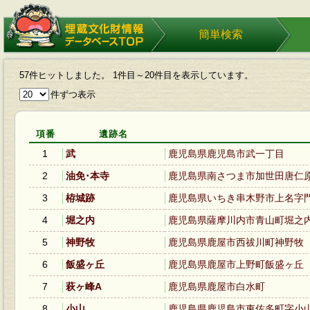
埋蔵文化財情報データベース
簡単検索
TOP
57件ヒットしました。 1件目～20件目を表示しています。
件ずつ表示
項番
遺跡名
1
武
鹿児島県鹿児島市武一丁目
2
油免･本寺
鹿児島県南さつま市加世田唐仁
3
栫城跡
鹿児島県いちき串木野市上名字
4
堀之内
鹿児島県薩摩川内市青山町堀之
5
神野牧
鹿児島県鹿屋市西祓川町神野牧
6
飯盛ヶ丘
鹿児島県鹿屋市上野町飯盛ヶ丘
7
萩ヶ峰A
鹿児島県鹿屋市白水町
8
小山
鹿児島県鹿児島市東佐多町字小