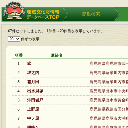
埋蔵文化財情報データベース
簡単検索
TOP
67件ヒットしました。 1件目～20件目を表示しています。
件ずつ表示
項番
遺跡名
1
武
鹿児島県鹿児島市武
2
堀之内
鹿児島県薩摩川内市
3
霜月田
鹿児島県薩摩川内市
4
出水貝塚
鹿児島県出水市中央
5
沖田岩戸
鹿児島県出水市黄金
6
上野原
鹿児島県霧島市国分
7
中ノ原
鹿児島県鹿屋市大浦
8
榎崎A
鹿児島県鹿屋市郷之