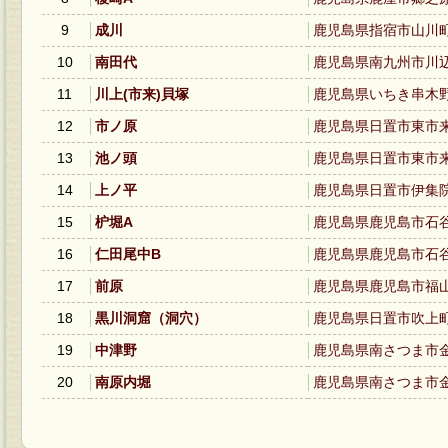
9
成川
鹿児島県指宿市山川町
10
南田代
鹿児島県南九州市川
11
川上(市来)貝塚
鹿児島県いちき串木
12
市ノ原
鹿児島県日置市東市
13
池ノ頭
鹿児島県日置市東市
14
上ノ平
鹿児島県日置市伊集
15
枦堀A
鹿児島県鹿児島市石
16
仁田尾中B
鹿児島県鹿児島市石
17
前原
鹿児島県鹿児島市福
18
黒川洞窟（洞穴）
鹿児島県日置市吹上
19
中津野
鹿児島県南さつま市
20
南原内堀
鹿児島県南さつま市